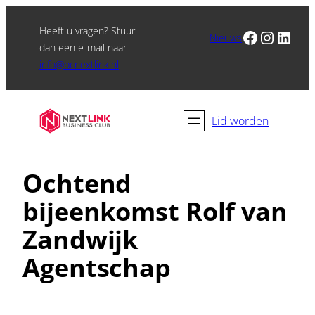
Heeft u vragen? Stuur
Facebook
Instagram
LinkedIn
Nieuws
dan een e-mail naar
info@bcnextlink.nl
Lid worden
Ochtend
bijeenkomst Rolf van
Zandwijk
Agentschap