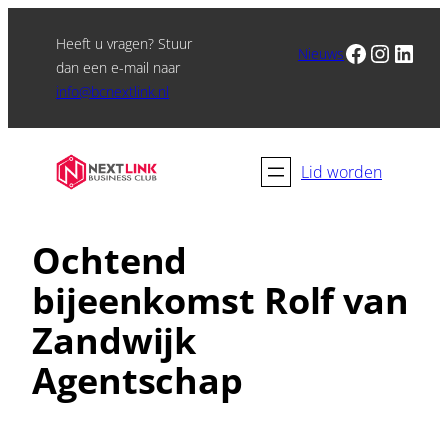
Heeft u vragen? Stuur
Facebook
Instagram
LinkedIn
Nieuws
dan een e-mail naar
info@bcnextlink.nl
Lid worden
Ochtend
bijeenkomst Rolf van
Zandwijk
Agentschap