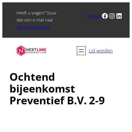
Heeft u vragen? Stuur
Facebook
Instagram
LinkedIn
Nieuws
dan een e-mail naar
info@bcnextlink.nl
Lid worden
Ochtend
bijeenkomst
Preventief B.V. 2-9