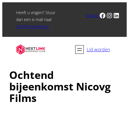
Heeft u vragen? Stuur
Facebook
Instagram
LinkedIn
Nieuws
dan een e-mail naar
info@bcnextlink.nl
Lid worden
Ochtend
bijeenkomst Nicovg
Films