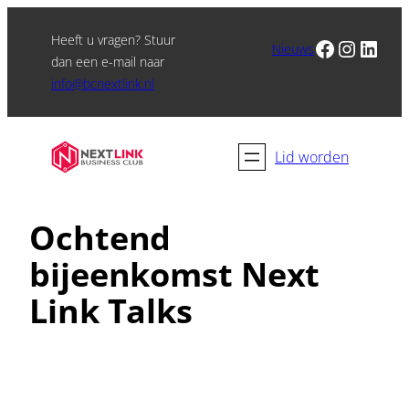
Heeft u vragen? Stuur
Facebook
Instagram
LinkedIn
Nieuws
dan een e-mail naar
info@bcnextlink.nl
Lid worden
Ochtend
bijeenkomst Next
Link Talks