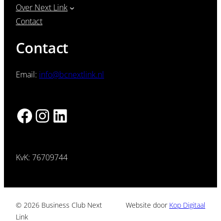
Over Next Link
Contact
Contact
Email:
info@bcnextlink.nl
Facebook
Instagram
LinkedIn
KvK: 76709744
© 2026 Business Club Next
Website door
Kop Digitaal
Link