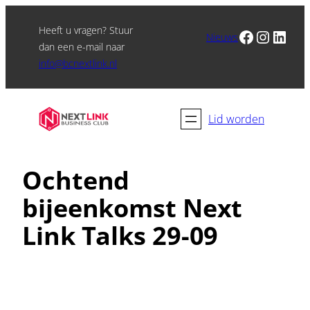
Heeft u vragen? Stuur
Facebook
Instagram
LinkedIn
Nieuws
dan een e-mail naar
info@bcnextlink.nl
Lid worden
Ochtend
bijeenkomst Next
Link Talks 29-09