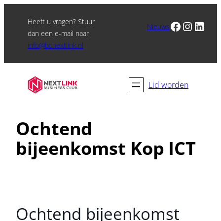
Heeft u vragen? Stuur
Facebook
Instagram
LinkedIn
Nieuws
dan een e-mail naar
info@bcnextlink.nl
Lid worden
Ochtend
bijeenkomst Kop ICT
Ochtend bijeenkomst