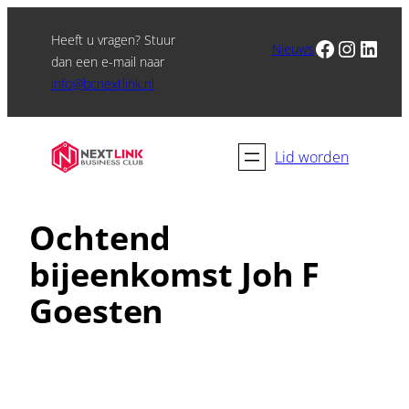
Heeft u vragen? Stuur
Facebook
Instagram
LinkedIn
Nieuws
dan een e-mail naar
info@bcnextlink.nl
Lid worden
Ochtend
bijeenkomst Joh F
Goesten