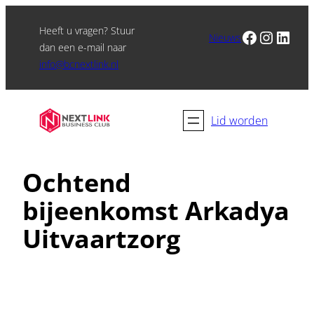
Heeft u vragen? Stuur
Facebook
Instagram
LinkedIn
Nieuws
dan een e-mail naar
info@bcnextlink.nl
Lid worden
Ochtend
bijeenkomst Arkadya
Uitvaartzorg